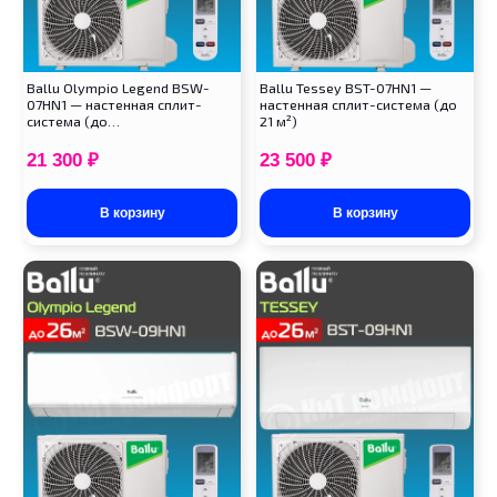
Ballu Olympio Legend BSW-
Ballu Tessey BST-07HN1 —
07HN1 — настенная сплит-
настенная сплит-система (до
система (до…
21 м²)
21 300
₽
23 500
₽
В корзину
В корзину