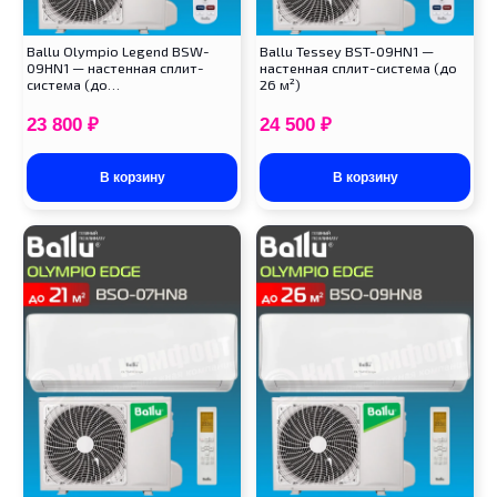
Ballu Olympio Legend BSW-
Ballu Tessey BST-09HN1 —
09HN1 — настенная сплит-
настенная сплит-система (до
система (до…
26 м²)
23 800
₽
24 500
₽
В корзину
В корзину