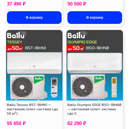
37 490
₽
50 500
₽
В корзину
В корзину
Ballu Tessey BST-18HN1 —
Ballu Olympio EDGE BSO-18HN8
настенная сплит-система (до
— настенная сплит-система
50 м²)
(до 5…
55 650
₽
62 290
₽