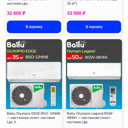
система (до…
35 м²)
32 600
₽
33 500
₽
В корзину
В корзину
Ballu Olympio EDGE BSO-12HN8
Ballu Olympio Legend BSW-
— настенная сплит-система
18HN1 — настенная сплит-
(до 3…
система (до…