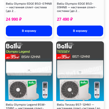
Ballu Olympio EDGE BSO-07HN8
Ballu Olympio EDGE BSO-
— настенная сплит-система
09HN8 — настенная сплит-
(до 2…
система (до 2…
24 990
₽
27 490
₽
В корзину
В корзину
Ballu Olympio Legend BSW-
Ballu Tessey BST-12HN1 —
12HN1 — настенная сплит-
настенная сплит-система (до