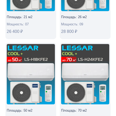
35
м²)
Площадь:
21
м2
Площадь:
26
м2
Мощность:
07
Мощность:
09
26 400
₽
28 800
₽
Площадь:
50
м2
Площадь:
70
м2