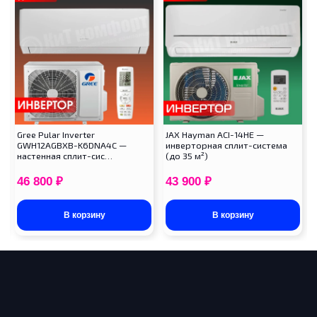
Gree Pular Inverter
JAX Hayman ACI-14HE —
GWH12AGBXB-K6DNA4C —
инверторная сплит-система
настенная сплит-сис…
(до 35 м²)
46 800
₽
43 900
₽
В корзину
В корзину