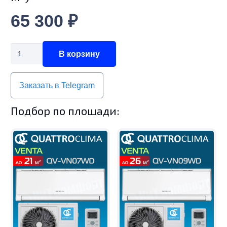
65 300
₽
Количество
В корзину
товара
Quattroclima
Заказать в Telegram
Vento
QV-
Подбор по площади:
VN24WD
—
настенная
сплит-
система
(до
70
м²)