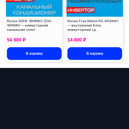
Rovex ZDFB-18HRIN1/ZOA-
Rovex Free Match RS-M12IHA1
18HRIN1 — инверторная
— внутренний блок
канальная сплит…
инверторный (д…
54 600
₽
14 800
₽
В корзину
В корзину