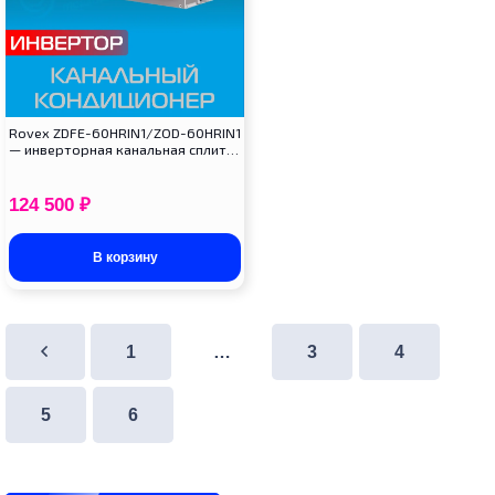
Rovex ZDFE-60HRIN1/ZOD-60HRIN1
— инверторная канальная сплит…
124 500
₽
В корзину
1
…
3
4
5
6