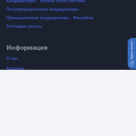
Кондиционеры
Мульти сплит-системы
Полупромышленные кондиционеры
Промышленные кондиционеры
Фанкойлы
Тепловые насосы
Задать вопрос
Информация
О нас
Каталоги
Установка кондиционеров
keyboard_arrow_up
Вентиляция
Контакты
Отзывы о компании