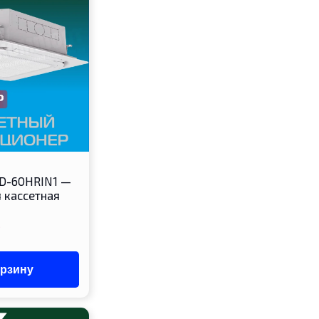
D-60HRIN1 —
 кассетная
орзину