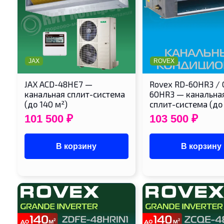
JAX
ROVEX
JAX ACD-48HE7 —
Rovex RD-60HR3 / 
канальная сплит-система
60HR3 — канальна
(до 140 м²)
сплит-система (до
101 500
₽
103 500
₽
В корзину
В корзину