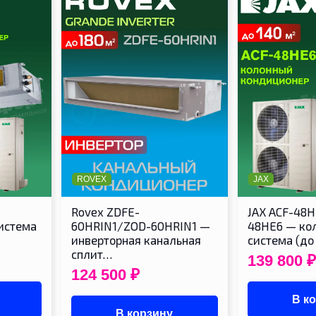
ROVEX
JAX
Rovex ZDFE-
JAX ACF-48H
истема
60HRIN1/ZOD-60HRIN1 —
48HE6 — кол
инверторная канальная
система (до
сплит…
139 800
₽
124 500
₽
В к
В корзину