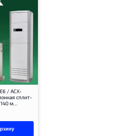
E6 / ACX-
онная сплит-
 140 м…
орзину