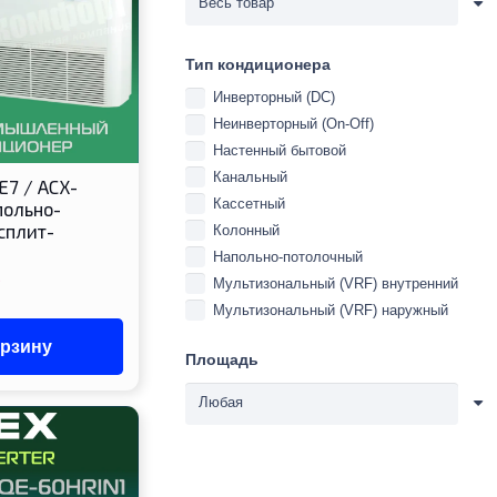
Тип кондиционера
Инверторный (DC)
Неинверторный (On-Off)
Настенный бытовой
Канальный
E7 / ACX-
Кассетный
польно-
сплит-
Колонный
Напольно-потолочный
Мультизональный (VRF) внутренний
Мультизональный (VRF) наружный
орзину
Площадь