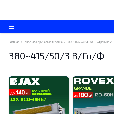
Главная
/
Товар Электрическое питание
/
380~415/50/3 В/Гц/Ф
/
Страница 2
380~415/50/3 В/Гц/Ф