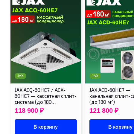
JAX
JAX
JAX ACQ-60HE7 / ACX-
JAX ACD-60HE7 —
60HE7 — кассетная сплит-
канальная сплит-с
система (до 180…
(до 180 м²)
118 900
₽
121 800
₽
В корзину
В корзину