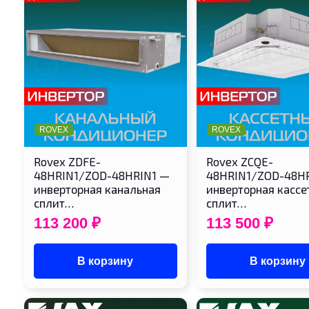
ROVEX
ROVEX
Rovex ZDFE-
Rovex ZCQE-
48HRIN1/ZOD-48HRIN1 —
48HRIN1/ZOD-48H
инверторная канальная
инверторная кассе
сплит…
сплит…
113 200
₽
113 500
₽
В корзину
В корзину