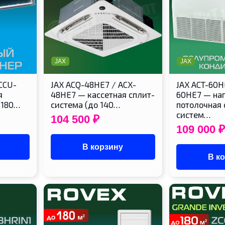
JAX
JAX
CCU-
JAX ACQ-48HE7 / ACX-
JAX ACT-60H
я
48HE7 — кассетная сплит-
60HE7 — на
 180…
система (до 140…
потолочная 
систем…
104 500
₽
109 000
₽
В корзину
В к