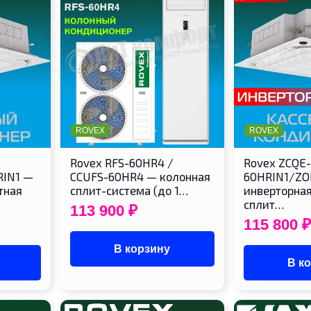
ROVEX
ROVEX
Rovex RFS-60HR4 /
Rovex ZCQE-
RIN1 —
CCUFS-60HR4 — колонная
60HRIN1/ZO
тная
сплит-система (до 1…
инверторная
сплит…
113 900
₽
115 800
₽
В корзину
В к