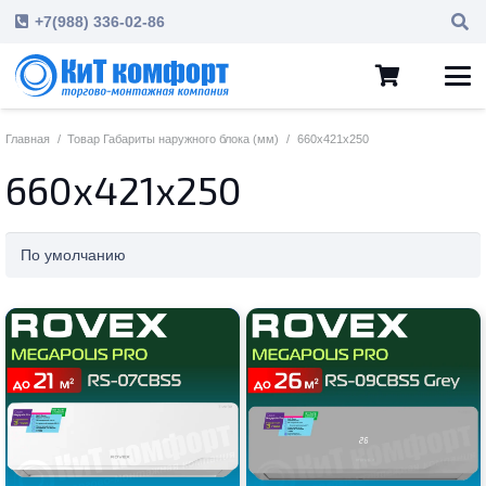
+7(988) 336-02-86
Главная
/
Товар Габариты наружного блока (мм)
/
660х421х250
660х421х250