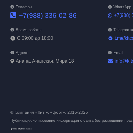
Телефон
WhatsApp
+7(988) 336-02-86
+7(988) 
Время работы
Telegram к
С 09:00 до 18:00
t.me/kitc
telegram
Адрес:
Email
Анапа, Анапская, Мира 18
info@kit
© Компания «Кит комфорт», 2016-2026
Публикация/копирование информация с сайта без разрешения пра
Веб-студия TEZEN