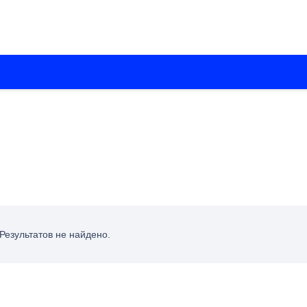
О нас
Каталоги
Установка кондиционеров
Вентиляци
Результатов не найдено.