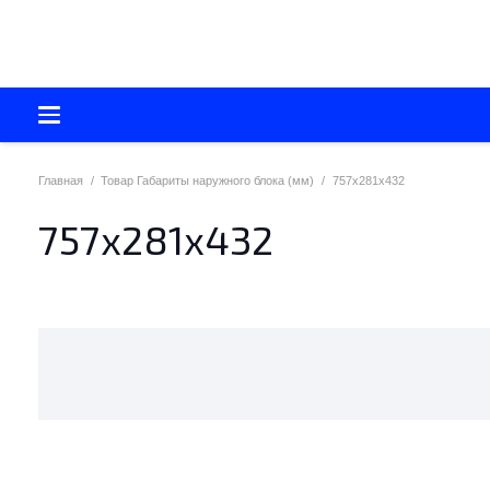
Главная
/
Товар Габариты наружного блока (мм)
/
757х281х432
757х281х432