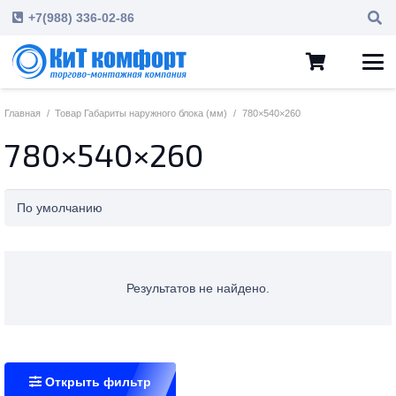
+7(988) 336-02-86
Главная
/
Товар Габариты наружного блока (мм)
/
780×540×260
780×540×260
Результатов не найдено.
Открыть фильтр