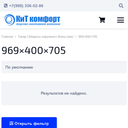
+7(988) 336-02-86
Главная
/
Товар Габариты наружного блока (мм)
/
969×400×705
969×400×705
Результатов не найдено.
Открыть фильтр