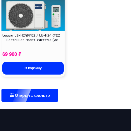
Lessar LS-H24KFE2 / LU-H24KFE2
— настенная сплит-система (до…
69 900
₽
В корзину
Открыть фильтр