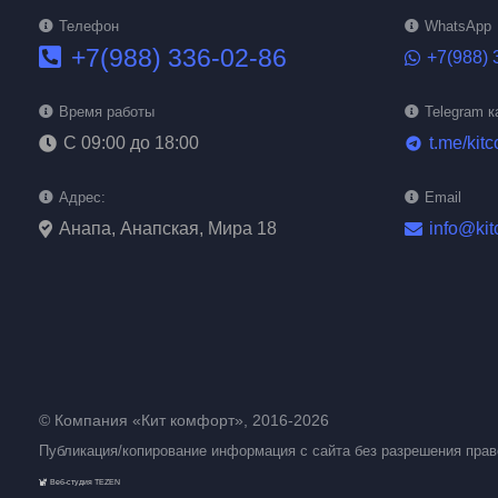
Телефон
WhatsApp
+7(988) 336-02-86
+7(988) 
Время работы
Telegram к
С 09:00 до 18:00
t.me/kitc
telegram
Адрес:
Email
Анапа, Анапская, Мира 18
info@kit
© Компания «Кит комфорт», 2016-2026
Публикация/копирование информация с сайта без разрешения пра
Веб-студия TEZEN