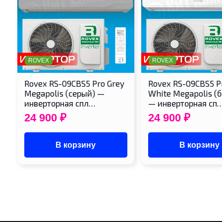
ROVEX
ROVEX
Rovex RS-09CBS5 Pro Grey
Rovex RS-09CBS5 P
Megapolis (серый) —
White Megapolis (
инверторная спл…
— инверторная сп
24 900
₽
24 900
₽
В корзину
В корзину