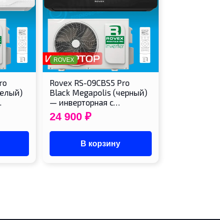
ROVEX
ro
Rovex RS-09CBS5 Pro
белый)
Black Megapolis (черный)
…
— инверторная с…
24 900
₽
В корзину