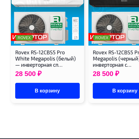
ROVEX
ROVEX
Rovex RS-12CBS5 Pro
Rovex RS-12CBS5 Pr
White Megapolis (белый)
Megapolis (черный
— инверторная сп…
инверторная с…
28 500
₽
28 500
₽
В корзину
В корзину