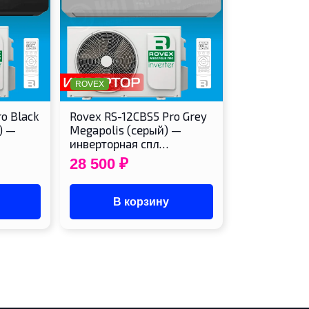
ROVEX
o Black
Rovex RS-12CBS5 Pro Grey
) —
Megapolis (серый) —
инверторная спл…
28 500
₽
В корзину