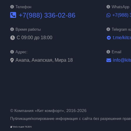
Телефон
WhatsApp
+7(988) 336-02-86
+7(988) 
Время работы
Telegram к
С 09:00 до 18:00
t.me/kitc
telegram
Адрес:
Email
Анапа, Анапская, Мира 18
info@kit
© Компания «Кит комфорт», 2016-2026
Публикация/копирование информация с сайта без разрешения пра
Веб-студия TEZEN