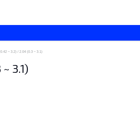
О нас
Каталоги
Установка кондиционеров
Вентиляци
(0.42 ~ 3.2) / 2.04 (0.3 ~ 3.1)
 ~ 3.1)