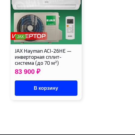
JAX
JAX Hayman ACI-26HE —
инверторная сплит-
система (до 70 м²)
83 900
₽
В корзину