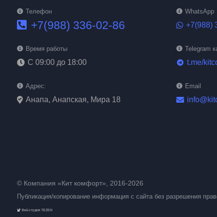
Телефон
WhatsApp
+7(988) 336-02-86
+7(988) 
Время работы
Telegram к
С 09:00 до 18:00
t.me/kitc
telegram
Адрес:
Email
Анапа, Анапская, Мира 18
info@kit
© Компания «Кит комфорт», 2016-2026
Публикация/копирование информация с сайта без разрешения пра
Веб-студия TEZEN