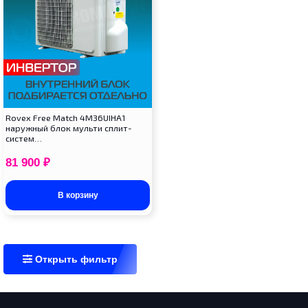
Rovex Free Match 4M36UIHA1
наружный блок мульти сплит-
систем…
81 900
₽
В корзину
Открыть фильтр