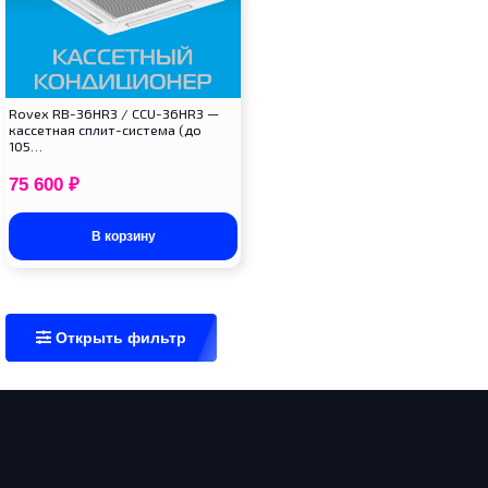
Rovex RB-36HR3 / CCU-36HR3 —
кассетная сплит-система (до
105…
75 600
₽
В корзину
Открыть фильтр