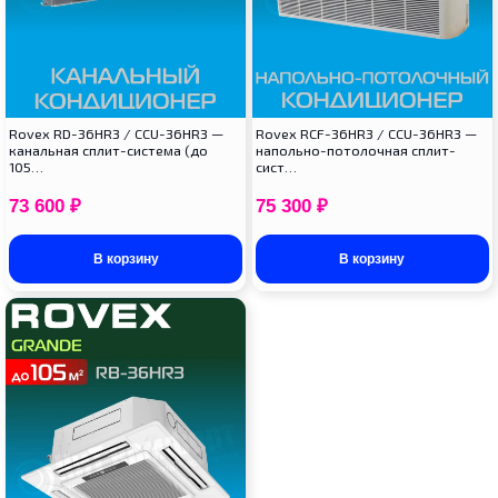
Rovex RD-36HR3 / CCU-36HR3 —
Rovex RCF-36HR3 / CCU-36HR3 —
канальная сплит-система (до
напольно-потолочная сплит-
105…
сист…
73 600
₽
75 300
₽
В корзину
В корзину