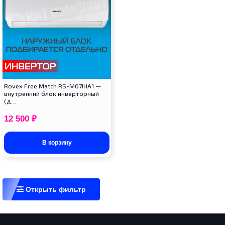
Rovex Free Match RS-M07IHA1 —
внутренний блок инверторный
(д…
12 500
₽
В корзину
Открыть фильтр