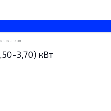
О нас
Каталоги
Установка кондиционеров
Вентиляци
80 (0,50-3,70) кВт
0,50-3,70) кВт