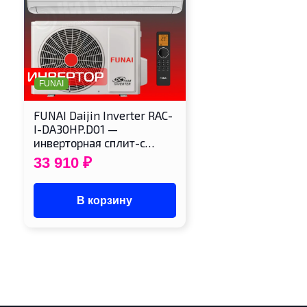
FUNAI
FUNAI Daijin Inverter RAC-
I-DA30HP.D01 —
инверторная сплит-с…
33 910
₽
В корзину