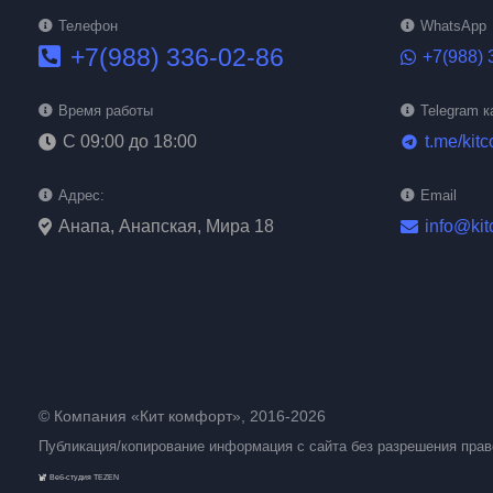
Телефон
WhatsApp
+7(988) 336-02-86
+7(988) 
Время работы
Telegram к
С 09:00 до 18:00
t.me/kitc
telegram
Адрес:
Email
Анапа, Анапская, Мира 18
info@kit
© Компания «Кит комфорт», 2016-2026
Публикация/копирование информация с сайта без разрешения пра
Веб-студия TEZEN