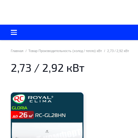
Главная
/
Товар Производительность (холод / тепло) кВт
/
2,73 / 2,92 кВт
2,73 / 2,92 кВт