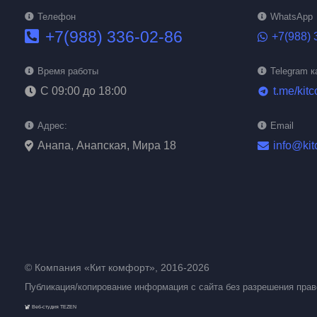
Телефон
WhatsApp
+7(988) 336-02-86
+7(988) 
Время работы
Telegram к
С 09:00 до 18:00
t.me/kitc
telegram
Адрес:
Email
Анапа, Анапская, Мира 18
info@kit
© Компания «Кит комфорт», 2016-2026
Публикация/копирование информация с сайта без разрешения пра
Веб-студия TEZEN