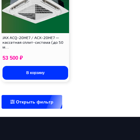
JAX ACQ-20HE7 / ACX-20HE7 —
кассетная сплит-система (до 50
м…
53 500
₽
В корзину
Открыть фильтр