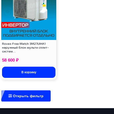
Rovex Free Match 3M27UIHA1
наружный блок мульти сплит-
систем…
58 600
₽
В корзину
Открыть фильтр