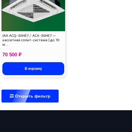
JAX ACQ-30HE7 / ACX-30HE7 —
кассетная сплит-система (до 70
м…
70 500
₽
В корзину
Открыть фильтр