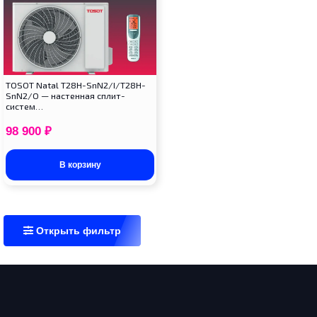
TOSOT Natal T28H-SnN2/I/T28H-
SnN2/O — настенная сплит-
систем…
98 900
₽
В корзину
Открыть фильтр