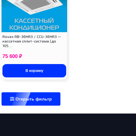
Rovex RB-36HR3 / CCU-36HR3 —
кассетная сплит-система (до
105…
75 600
₽
В корзину
Открыть фильтр