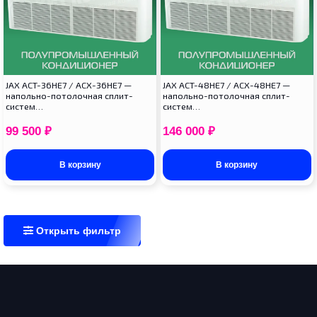
JAX ACT-36HE7 / ACX-36HE7 —
JAX ACT-48HE7 / ACX-48HE7 —
напольно-потолочная сплит-
напольно-потолочная сплит-
систем…
систем…
99 500
₽
146 000
₽
В корзину
В корзину
Открыть фильтр