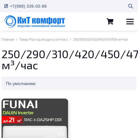
+7(988) 336-02-86
Главная
/
Товар Расход воздуха (м³/час)
/
250/290/310/420/450/470/500 м³/час
250/290/310/420/450/4
м³/час