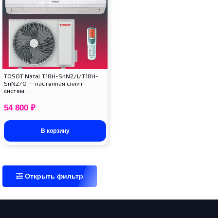
TOSOT Natal T18H-SnN2/I/T18H-
SnN2/O — настенная сплит-
систем…
54 800
₽
В корзину
Открыть фильтр