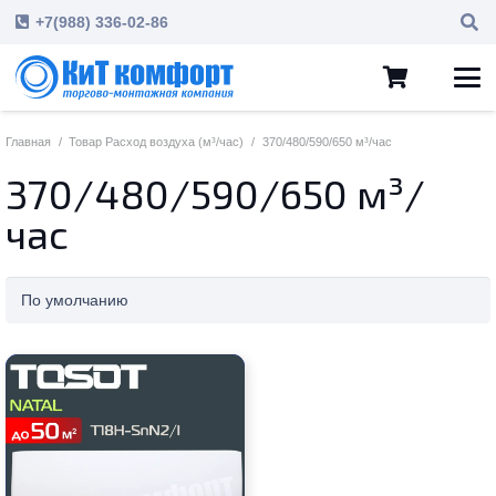
+7(988) 336-02-86
Главная
/
Товар Расход воздуха (м³/час)
/
370/480/590/650 м³/час
370/480/590/650 м³/
час