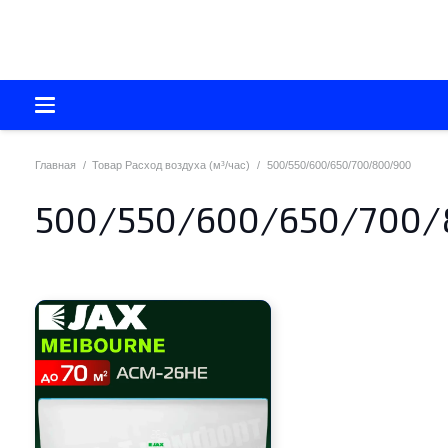
Главная
/
Товар Расход воздуха (м³/час)
/
500/550/600/650/700/800/900
500/550/600/650/700/