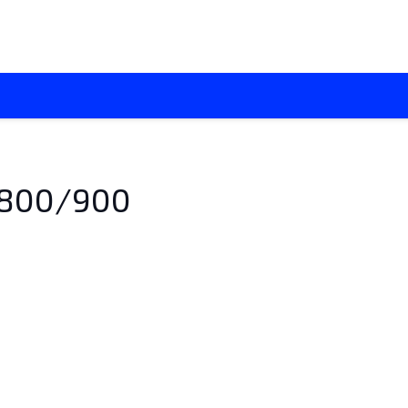
О нас
Каталоги
Установка кондиционеров
Вентиляци
800/900