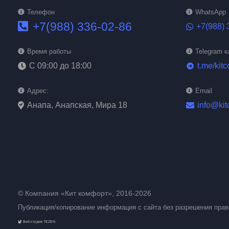
Телефон
WhatsApp
+7(988) 336-02-86
+7(988) 
Время работы
Telegram к
С 09:00 до 18:00
t.me/kitc
telegram
Адрес:
Email
Анапа, Анапская, Мира 18
info@kit
© Компания «Кит комфорт», 2016-2026
Публикация/копирование информация с сайта без разрешения пра
Веб-студия TEZEN