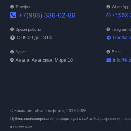
Телефон
WhatsApp
+7(988) 336-02-86
+7(988) 
Время работы
Telegram к
С 09:00 до 18:00
t.me/kitc
telegram
Адрес:
Email
Анапа, Анапская, Мира 18
info@kit
© Компания «Кит комфорт», 2016-2026
Публикация/копирование информация с сайта без разрешения пра
Веб-студия TEZEN