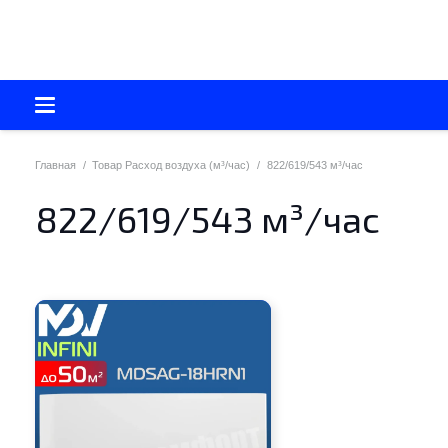
Главная
/
Товар Расход воздуха (м³/час)
/
822/619/543 м³/час
822/619/543 м³/час