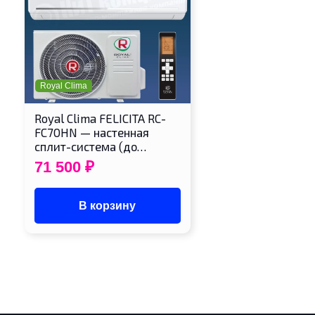
Royal Clima
Royal Clima FELICITA RC-
FC70HN — настенная
сплит-система (до…
71 500
₽
В корзину