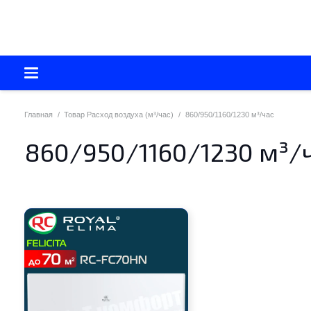
Главная
/
Товар Расход воздуха (м³/час)
/
860/950/1160/1230 м³/час
860/950/1160/1230 м³/