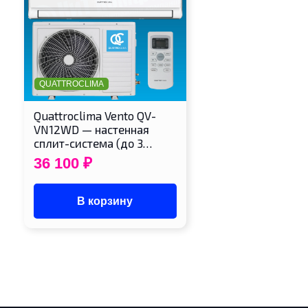
QUATTROCLIMA
Quattroclima Vento QV-
VN12WD — настенная
сплит-система (до 3…
36 100
₽
В корзину