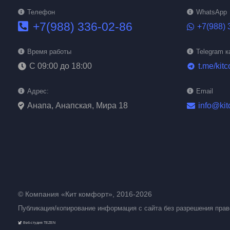
Телефон
WhatsApp
+7(988) 336-02-86
+7(988) 
Время работы
Telegram к
С 09:00 до 18:00
t.me/kitc
telegram
Адрес:
Email
Анапа, Анапская, Мира 18
info@kit
© Компания «Кит комфорт», 2016-2026
Публикация/копирование информация с сайта без разрешения пра
Веб-студия TEZEN