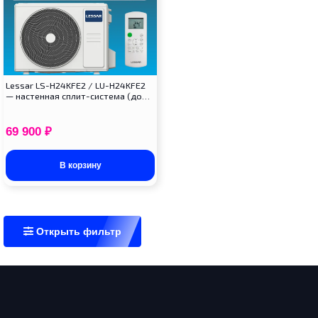
Lessar LS-H24KFE2 / LU-H24KFE2
— настенная сплит-система (до…
69 900
₽
В корзину
Открыть фильтр