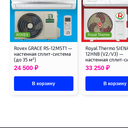
ROVEX
Royal Thermo
Rovex GRACE RS-12MST1 —
Royal Thermo SIEN
настенная сплит-система
12HN8 (V2/V3) —
(до 35 м²)
настенная сплит-с
24 500
₽
33 250
₽
В корзину
В корзину