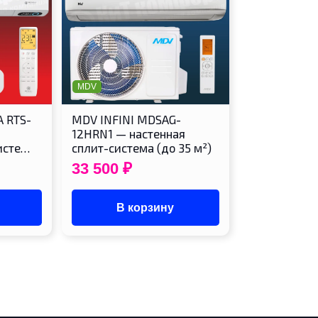
MDV
A RTS-
MDV INFINI MDSAG-
12HRN1 — настенная
исте…
сплит-система (до 35 м²)
33 500
₽
В корзину