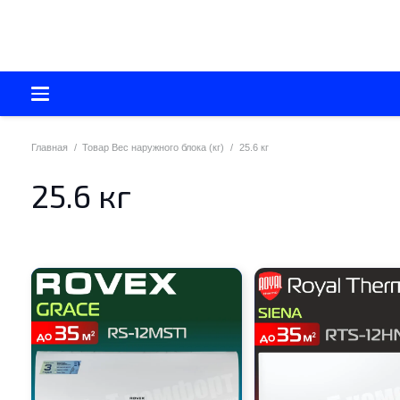
Главная
/
Товар Вес наружного блока (кг)
/
25.6 кг
25.6 кг