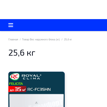
Главная
/
Товар Вес наружного блока (кг)
/
25,6 кг
25,6 кг