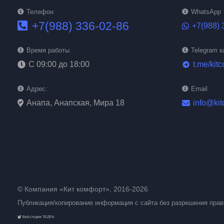
Телефон
WhatsApp
+7(988) 336-02-86
+7(988) 
Время работы
Telegram к
С 09:00 до 18:00
t.me/kitc
telegram
Адрес:
Email
Анапа, Анапская, Мира 18
info@kit
© Компания «Кит комфорт», 2016-2026
Публикация/копирование информация с сайта без разрешения пра
Веб-студия TEZEN