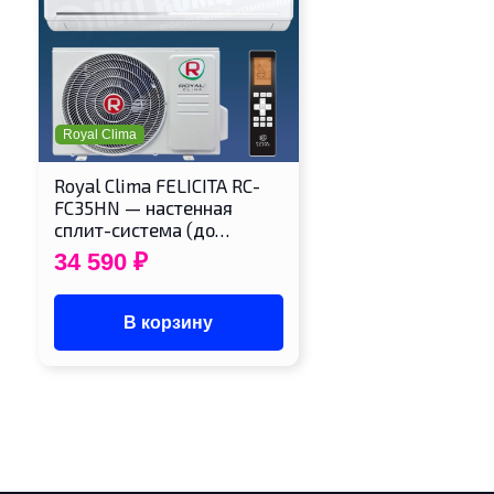
Royal Clima
Royal Clima FELICITA RC-
FC35HN — настенная
сплит-система (до…
34 590
₽
В корзину