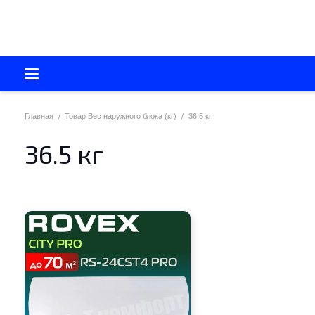
Главная
/
Товар Вес наружного блока (кг)
/
36.5 кг
36.5 кг