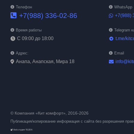
Телефон
WhatsApp
+7(988) 336-02-86
+7(988) 
Время работы
Telegram к
С 09:00 до 18:00
t.me/kitc
telegram
Адрес:
Email
Анапа, Анапская, Мира 18
info@kit
© Компания «Кит комфорт», 2016-2026
Публикация/копирование информация с сайта без разрешения пра
Веб-студия TEZEN