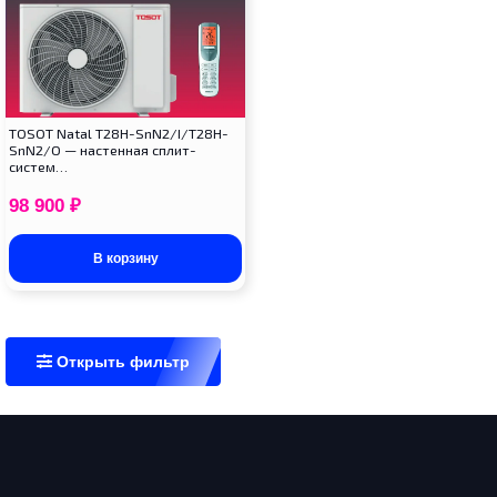
TOSOT Natal T28H-SnN2/I/T28H-
SnN2/O — настенная сплит-
систем…
98 900
₽
В корзину
Открыть фильтр