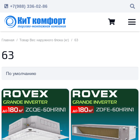
+7(988) 336-02-86
Главная
/
Товар Вес наружного блока (кг)
/
63
63