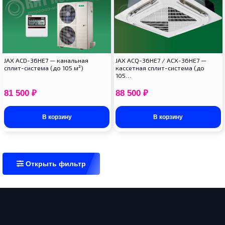
JAX ACD-36HE7 — канальная
JAX ACQ-36HE7 / ACX-36HE7 —
сплит-система (до 105 м²)
кассетная сплит-система (до
105…
81 500
₽
88 500
₽
В корзину
В корзину
Открыть фильтр