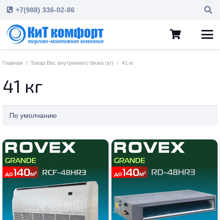
+7(988) 336-02-86
Главная
/
Товар Вес внутреннего блока (кг)
/
41 кг
41 кг