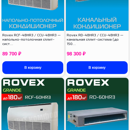
Rovex RCF-48HR3 / CCU-48HR3 —
Rovex RD-48HR3 / CCU-48HR3 —
напольно-потолочная сплит-
канальная сплит-система (до
сист…
150…
89 700
₽
98 300
₽
В корзину
В корзину