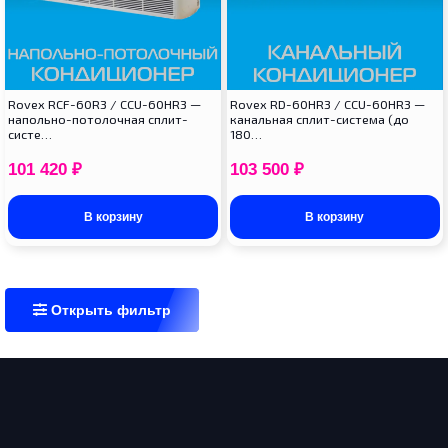
Rovex RCF-60R3 / CCU-60HR3 —
Rovex RD-60HR3 / CCU-60HR3 —
напольно-потолочная сплит-
канальная сплит-система (до
систе…
180…
101 420
₽
103 500
₽
В корзину
В корзину
Открыть фильтр