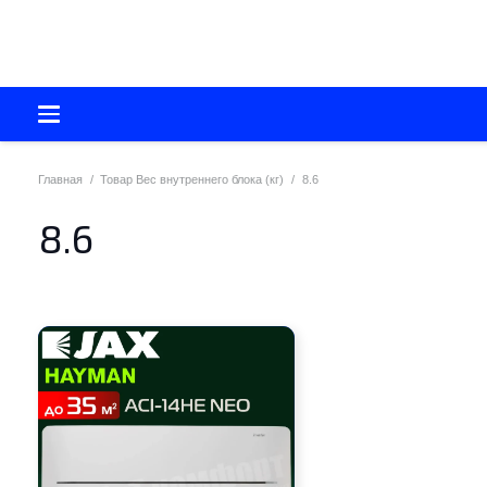
Главная
/
Товар Вес внутреннего блока (кг)
/
8.6
8.6