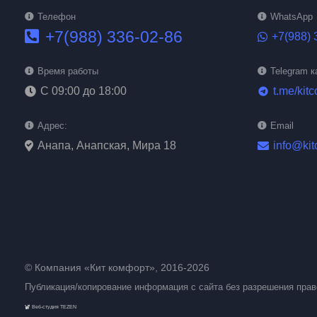
Телефон
WhatsApp
+7(988) 336-02-86
+7(988) 
Время работы
Telegram к
С 09:00 до 18:00
t.me/kitc
telegram
Адрес:
Email
Анапа, Анапская, Мира 18
info@kit
© Компания «Кит комфорт», 2016-2026
Публикация/копирование информация с сайта без разрешения пра
Веб-студия TEZEN