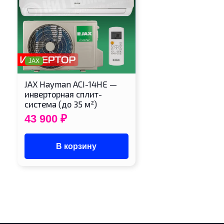
JAX
JAX Hayman ACI-14HE —
инверторная сплит-
система (до 35 м²)
43 900
₽
В корзину