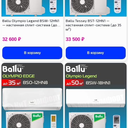
Ballu Olympio Legend BSW-12HN1
Ballu Tessey BST-12HN1 —
— настенная сплит-система (до…
настенная сплит-система (до 35
м²)
32 600
₽
33 500
₽
В корзину
В корзину