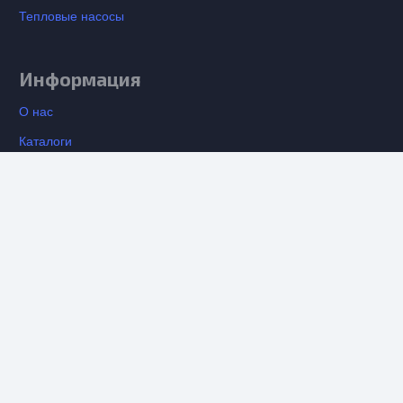
Тепловые насосы
Информация
О нас
Каталоги
Установка кондиционеров
keyboard_arrow_up
Вентиляция
Контакты
Отзывы о компании