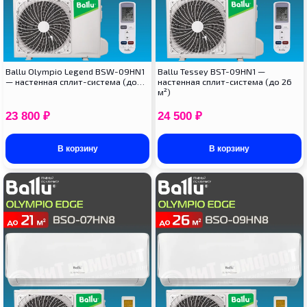
Ballu Olympio Legend BSW-09HN1
Ballu Tessey BST-09HN1 —
— настенная сплит-система (до…
настенная сплит-система (до 26
м²)
23 800
₽
24 500
₽
В корзину
В корзину