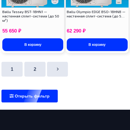
Ballu Tessey BST-18HN1 —
Ballu Olympio EDGE BSO-18HN8 —
настенная сплит-система (до 50
настенная сплит-система (до 5…
м²)
55 650
₽
62 290
₽
В корзину
В корзину
1
2
Открыть фильтр