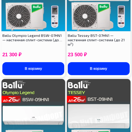
Ballu Olympio Legend BSW-07HN1
Ballu Tessey BST-07HN1 —
— настенная сплит-система (до…
настенная сплит-система (до 21
м²)
21 300
₽
23 500
₽
В корзину
В корзину