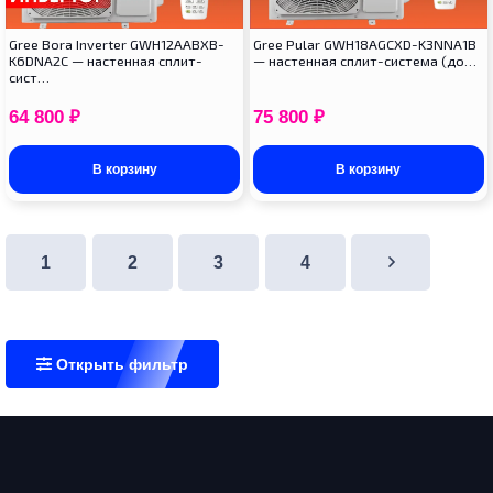
Gree Bora Inverter GWH12AABXB-
Gree Pular GWH18AGCXD-K3NNA1B
K6DNA2C — настенная сплит-
— настенная сплит-система (до…
сист…
64 800
₽
75 800
₽
В корзину
В корзину
1
2
3
4
Открыть фильтр