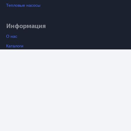
Тепловые насосы
Информация
О нас
Каталоги
Установка кондиционеров
keyboard_arrow_up
Вентиляция
Контакты
Отзывы о компании