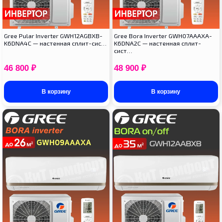
Gree Pular Inverter GWH12AGBXB-
Gree Bora Inverter GWH07AAAXA-
K6DNA4C — настенная сплит-сис…
K6DNA2C — настенная сплит-
сист…
46 800
₽
48 900
₽
В корзину
В корзину