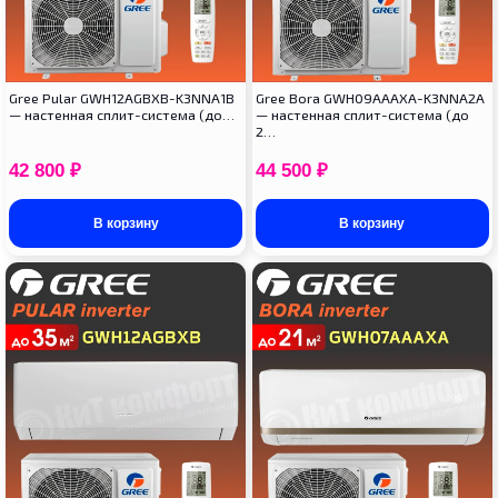
Gree Pular GWH12AGBXB-K3NNA1B
Gree Bora GWH09AAAXA-K3NNA2A
— настенная сплит-система (до…
— настенная сплит-система (до
2…
42 800
₽
44 500
₽
В корзину
В корзину