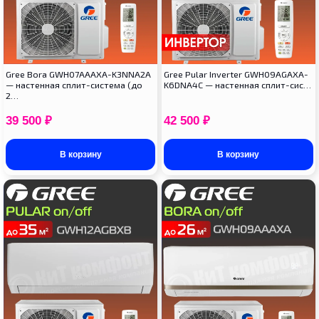
Gree Bora GWH07AAAXA-K3NNA2A
Gree Pular Inverter GWH09AGAXA-
— настенная сплит-система (до
K6DNA4C — настенная сплит-сис…
2…
39 500
₽
42 500
₽
В корзину
В корзину