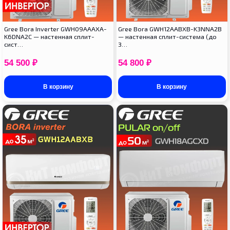
Gree Bora Inverter GWH09AAAXA-
Gree Bora GWH12AABXB-K3NNA2B
K6DNA2C — настенная сплит-
— настенная сплит-система (до
сист…
3…
54 500
₽
54 800
₽
В корзину
В корзину