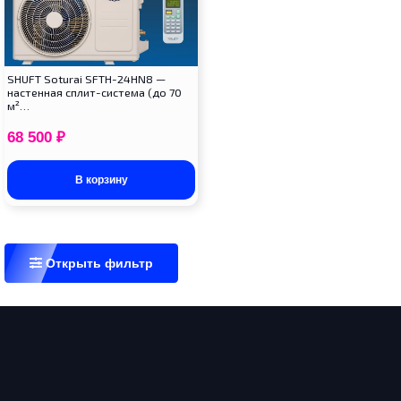
SHUFT Soturai SFTH-24HN8 —
настенная сплит-система (до 70
м²…
68 500
₽
В корзину
Открыть фильтр