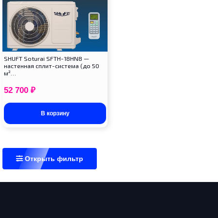
SHUFT Soturai SFTH-18HN8 —
настенная сплит-система (до 50
м²…
52 700
₽
В корзину
Открыть фильтр