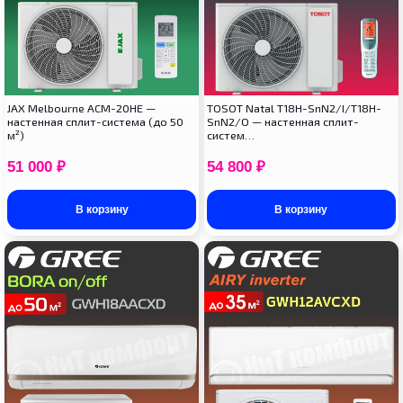
JAX Melbourne ACM-20HE —
TOSOT Natal T18H-SnN2/I/T18H-
настенная сплит-система (до 50
SnN2/O — настенная сплит-
м²)
систем…
51 000
₽
54 800
₽
В корзину
В корзину