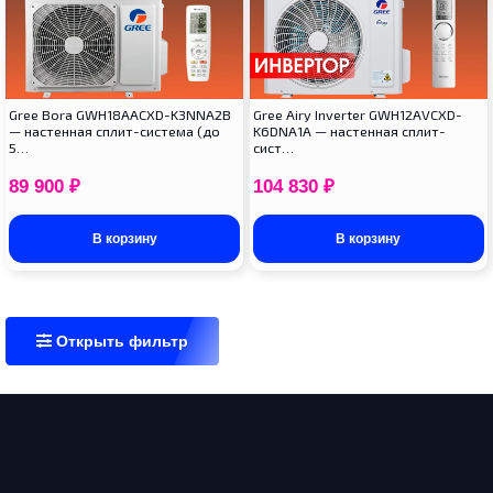
Gree Bora GWH18AACXD-K3NNA2B
Gree Airy Inverter GWH12AVCXD-
— настенная сплит-система (до
K6DNA1A — настенная сплит-
5…
сист…
89 900
₽
104 830
₽
В корзину
В корзину
Открыть фильтр