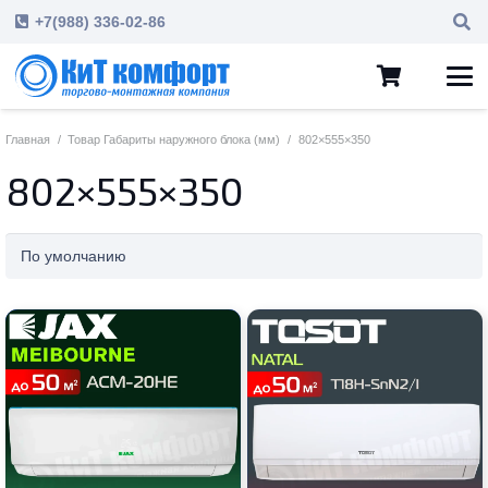
+7(988) 336-02-86
Главная
/
Товар Габариты наружного блока (мм)
/
802×555×350
802×555×350