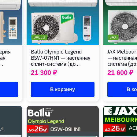
BALLU
JAX
ерия
Ballu Olympio Legend
JAX Melbou
ная
BSW-07HN1 — настенная
— настенная
о…
сплит-система (до…
система (до 
21 300
₽
21 600
₽
В корзину
В к