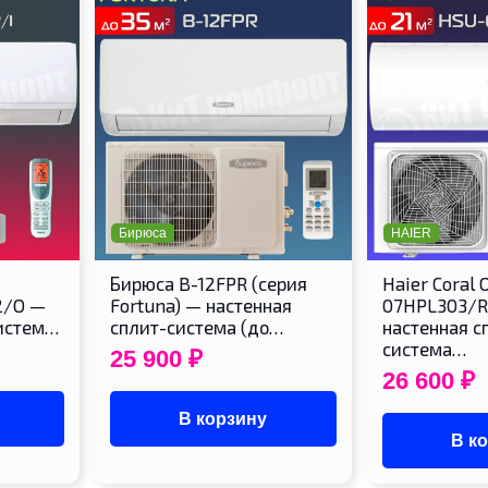
Бирюса
HAIER
Бирюса B-12FPR (серия
Haier Coral 
2/O —
Fortuna) — настенная
07HPL303/R
систем…
сплит-система (до…
настенная с
система…
25 900
₽
26 600
₽
В корзину
В к