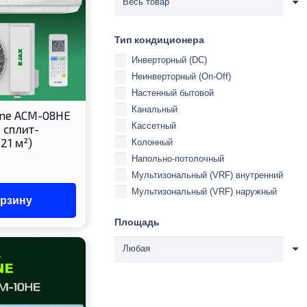
Тип кондиционера
Инверторный (DC)
Неинверторный (On-Off)
Настенный бытовой
Канальный
rne ACM-08HE
Кассетный
 сплит-
21 м²)
Колонный
Напольно-потолочный
Мультизональный (VRF) внутренний
Мультизональный (VRF) наружный
орзину
Площадь