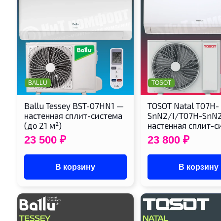
BALLU
TOSOT
Ballu Tessey BST-07HN1 —
TOSOT Natal T07H-
настенная сплит-система
SnN2/I/T07H-SnN
(до 21 м²)
настенная сплит-
23 500
₽
23 800
₽
В корзину
В корзину