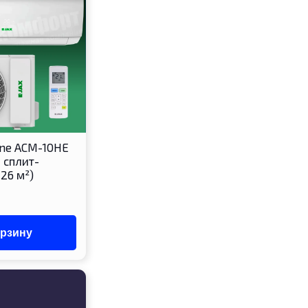
rne ACM-10HE
 сплит-
 26 м²)
орзину