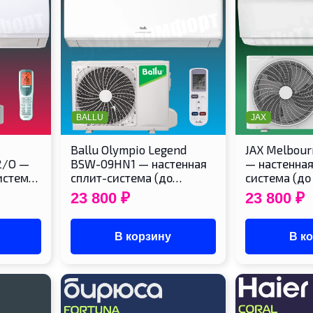
BALLU
JAX
Ballu Olympio Legend
JAX Melbou
2/O —
BSW-09HN1 — настенная
— настенная
систем…
сплит-система (до…
система (до
23 800
₽
23 800
₽
В корзину
В к