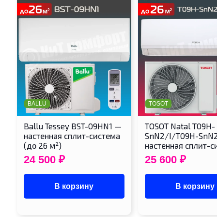
BALLU
TOSOT
Ballu Tessey BST-09HN1 —
TOSOT Natal T09H-
настенная сплит-система
SnN2/I/T09H-SnN
(до 26 м²)
настенная сплит-
24 500
₽
25 600
₽
В корзину
В корзину