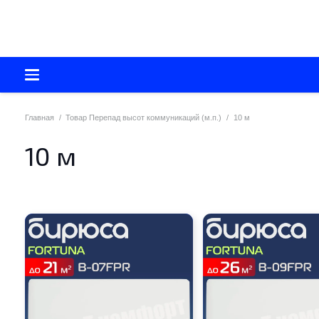
Главная
/
Товар Перепад высот коммуникаций (м.п.)
/
10 м
10 м