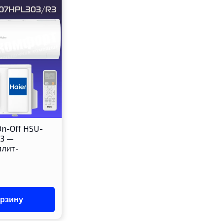
On-Off HSU-
3 —
плит-
орзину