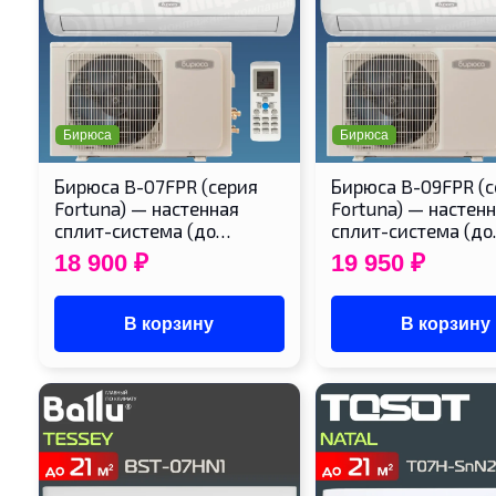
Бирюса
Бирюса
Бирюса B-07FPR (серия
Бирюса B-09FPR (с
Fortuna) — настенная
Fortuna) — настен
сплит-система (до…
сплит-система (д
18 900
₽
19 950
₽
В корзину
В корзину