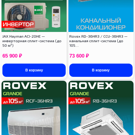
JAX Hayman ACI-20HE —
Rovex RD-36HR3 / CCU-36HR3 —
инверторная сплит-система (до
канальная сплит-система (до
50 м²)
105…
65 900
₽
73 600
₽
В корзину
В корзину