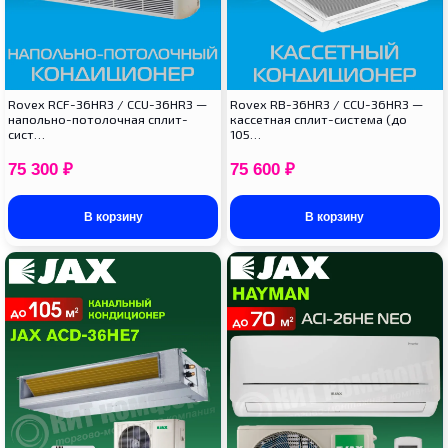
Rovex RCF-36HR3 / CCU-36HR3 —
Rovex RB-36HR3 / CCU-36HR3 —
напольно-потолочная сплит-
кассетная сплит-система (до
сист…
105…
75 300
₽
75 600
₽
В корзину
В корзину