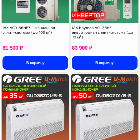
JAX ACD-36HE7 — канальная
JAX Hayman ACI-26HE —
сплит-система (до 105 м²)
инверторная сплит-система (до
70 м²)
81 500
₽
83 900
₽
В корзину
В корзину