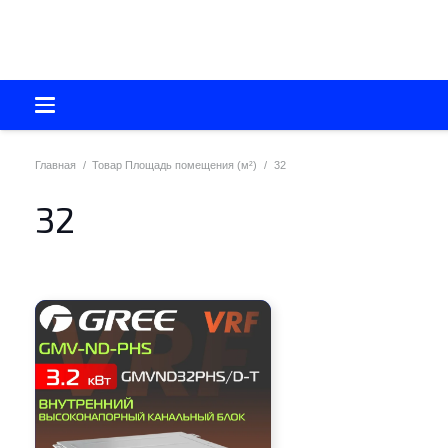
Главная
/
Товар Площадь помещения (м²)
/
32
32