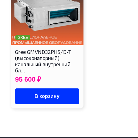
GREE
Gree GMVND32PHS/D-T
(высоконапорный)
канальный внутренний
бл…
95 600
₽
В корзину