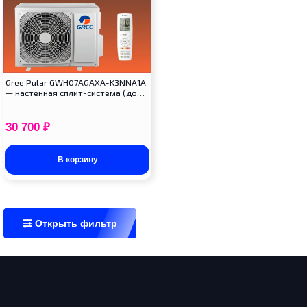
Gree Pular GWH07AGAXA-K3NNA1A
— настенная сплит-система (до…
30 700
₽
В корзину
Открыть фильтр