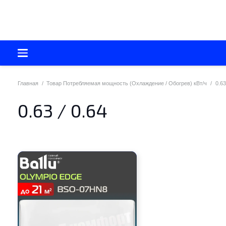
Главная
/
Товар Потребляемая мощность (Охлаждение / Обогрев) кВт/ч
/
0.63
0.63 / 0.64